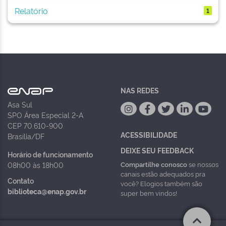
Relatório
1
NAS REDES
Asa Sul
SPO Área Especial 2-A
CEP 70.610-900
ACESSIBILIDADE
Brasília/DF
DEIXE SEU FEEDBACK
Horário de funcionamento
Compartilhe conosco
se nossos
08h00 às 18h00
canais estão adequados pra
Contato
você? Elogios também são
biblioteca@enap.gov.br
super bem vindos!