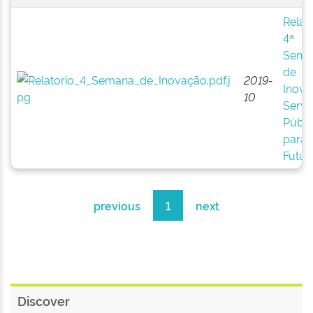
Relat
4ª
Sema
de
2019-
Inova
10
Servi
Públi
para 
Futur
previous
1
next
Discover