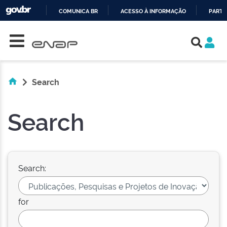
COMUNICA BR
ACESSO À INFORMAÇÃO
PARTI
Skip navigation
IR
PARA
O
CONTEÚDO
Search
Search
Search:
for