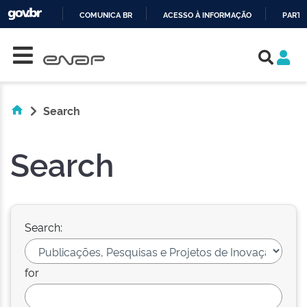
COMUNICA BR
ACESSO À INFORMAÇÃO
PARTI
Skip navigation
IR
PARA
O
CONTEÚDO
Search
Search
Search:
for