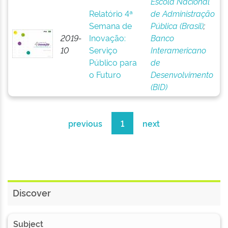
Escola Nacional
Relatório 4ª
de Administração
Semana de
Pública (Brasil)
;
2019-
Inovação:
Banco
10
Serviço
Interamericano
Público para
de
o Futuro
Desenvolvimento
(BID)
previous
1
next
Discover
Subject