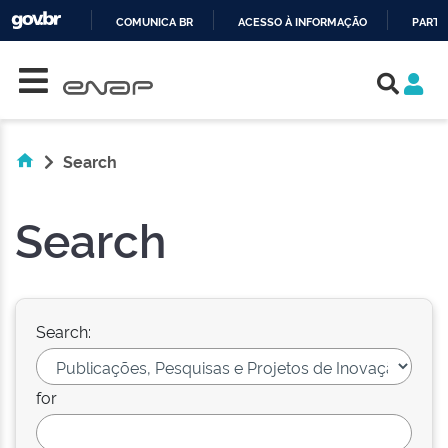
COMUNICA BR
ACESSO À INFORMAÇÃO
PARTI
Skip navigation
IR
PARA
O
CONTEÚDO
Search
Search
Search:
for