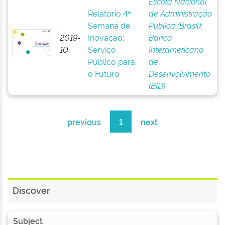
Escola Nacional
Relatório 4ª
de Administração
Semana de
Pública (Brasil)
;
2019-
Inovação:
Banco
10
Serviço
Interamericano
Público para
de
o Futuro
Desenvolvimento
(BID)
previous
1
next
Discover
Subject