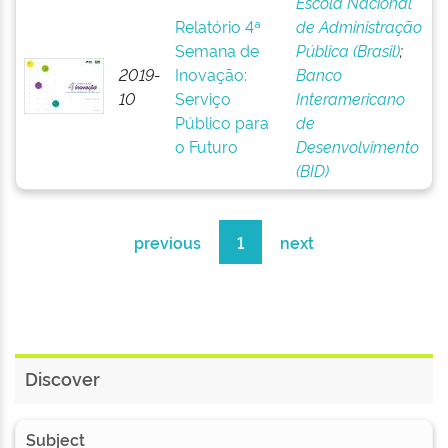
Escola Nacional
Relatório 4ª
de Administração
Semana de
Pública (Brasil)
;
2019-
Inovação:
Banco
10
Serviço
Interamericano
Público para
de
o Futuro
Desenvolvimento
(BID)
previous
1
next
Discover
Subject