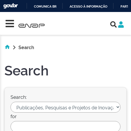
COMUNICA BR
ACESSO À INFORMAÇÃO
PARTI
Skip navigation
IR
PARA
O
CONTEÚDO
Search
Search
Search:
for