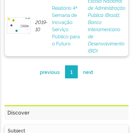
Escola Nacional
Relatório 4ª
de Administração
Semana de
Pública (Brasil)
;
2019-
Inovação:
Banco
10
Serviço
Interamericano
Público para
de
o Futuro
Desenvolvimento
(BID)
previous
1
next
Discover
Subject