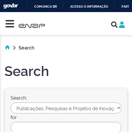
COMUNICA BR
ACESSO À INFORMAÇÃO
PARTI
Skip navigation
IR
PARA
O
CONTEÚDO
Search
Search
Search:
for