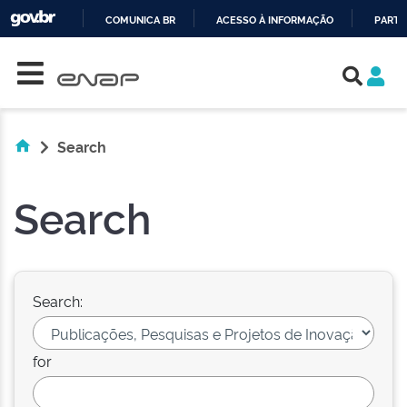
COMUNICA BR
ACESSO À INFORMAÇÃO
PARTI
Skip navigation
IR
PARA
O
CONTEÚDO
Search
Search
Search:
for