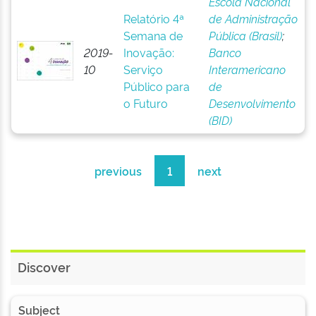
Escola Nacional
Relatório 4ª
de Administração
Semana de
Pública (Brasil)
;
2019-
Inovação:
Banco
10
Serviço
Interamericano
Público para
de
o Futuro
Desenvolvimento
(BID)
previous
1
next
Discover
Subject