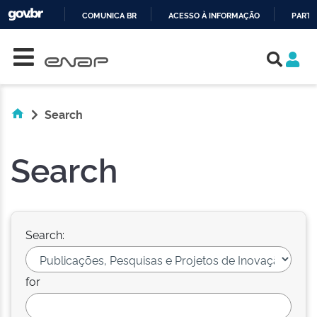
COMUNICA BR
ACESSO À INFORMAÇÃO
PARTI
Skip navigation
IR
PARA
O
CONTEÚDO
Search
Search
Search:
for