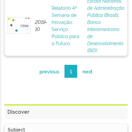
Escola Nacional
Relatório 4ª
de Administração
Semana de
Pública (Brasil)
;
2019-
Inovação:
Banco
10
Serviço
Interamericano
Público para
de
o Futuro
Desenvolvimento
(BID)
previous
1
next
Discover
Subject