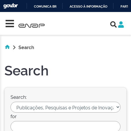
COMUNICA BR
ACESSO À INFORMAÇÃO
PARTI
Skip navigation
IR
PARA
O
CONTEÚDO
Search
Search
Search:
for