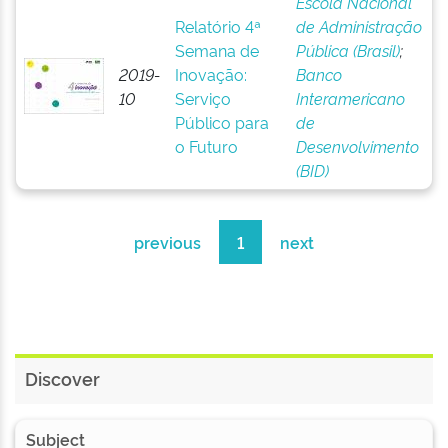
Escola Nacional
Relatório 4ª
de Administração
Semana de
Pública (Brasil)
;
2019-
Inovação:
Banco
10
Serviço
Interamericano
Público para
de
o Futuro
Desenvolvimento
(BID)
previous
1
next
Discover
Subject