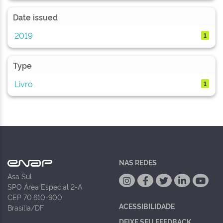
Date issued
2019
1
Type
Livro
1
NAS REDES
Asa Sul
SPO Área Especial 2-A
CEP 70.610-900
ACESSIBILIDADE
Brasília/DF
DEIXE SEU FEEDBACK