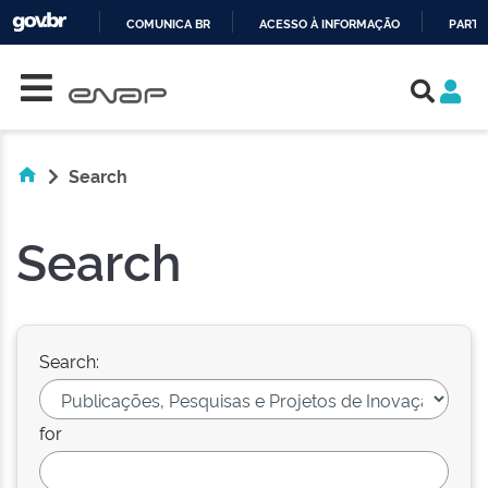
COMUNICA BR
ACESSO À INFORMAÇÃO
PARTI
Skip navigation
IR
PARA
O
CONTEÚDO
Search
Search
Search:
for