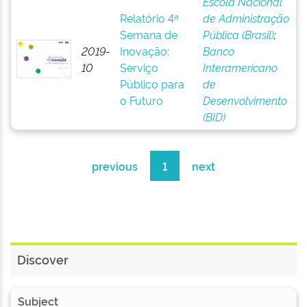
Escola Nacional
Relatório 4ª
de Administração
Semana de
Pública (Brasil)
;
2019-
Inovação:
Banco
10
Serviço
Interamericano
Público para
de
o Futuro
Desenvolvimento
(BID)
previous
1
next
Discover
Subject