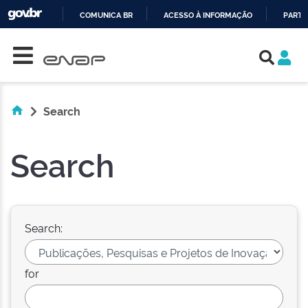
COMUNICA BR
ACESSO À INFORMAÇÃO
PARTI
Skip navigation
IR
PARA
O
CONTEÚDO
Search
Search
Search:
for