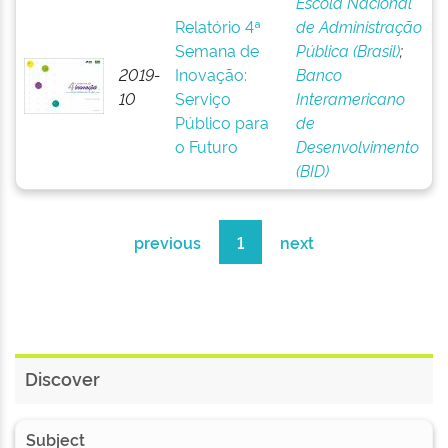
Escola Nacional
Relatório 4ª
de Administração
Semana de
Pública (Brasil)
;
2019-
Inovação:
Banco
10
Serviço
Interamericano
Público para
de
o Futuro
Desenvolvimento
(BID)
previous
1
next
Discover
Subject