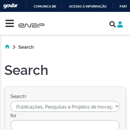
COMUNICA BR
ACESSO À INFORMAÇÃO
PARTI
Skip navigation
IR
PARA
O
CONTEÚDO
Search
Search
Search:
for