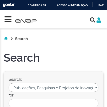
COMUNICA BR
ACESSO À INFORMAÇÃO
PARTI
Skip navigation
IR
PARA
O
CONTEÚDO
Search
Search
Search:
for