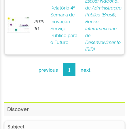
Escola Nacional
Relatório 4ª
de Administração
Semana de
Pública (Brasil)
;
2019-
Inovação:
Banco
10
Serviço
Interamericano
Público para
de
o Futuro
Desenvolvimento
(BID)
previous
1
next
Discover
Subject