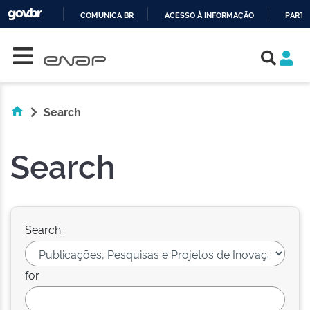
COMUNICA BR
ACESSO À INFORMAÇÃO
PARTI
Skip navigation
IR
PARA
O
CONTEÚDO
Search
Search
Search:
for