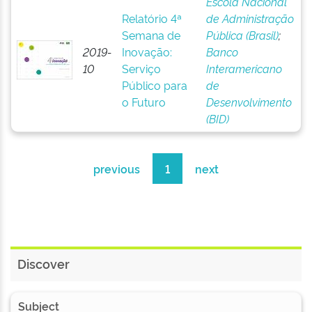
Escola Nacional
Relatório 4ª
de Administração
Semana de
Pública (Brasil)
;
2019-
Inovação:
Banco
10
Serviço
Interamericano
Público para
de
o Futuro
Desenvolvimento
(BID)
previous
1
next
Discover
Subject