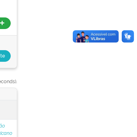
econds).
ção
icano