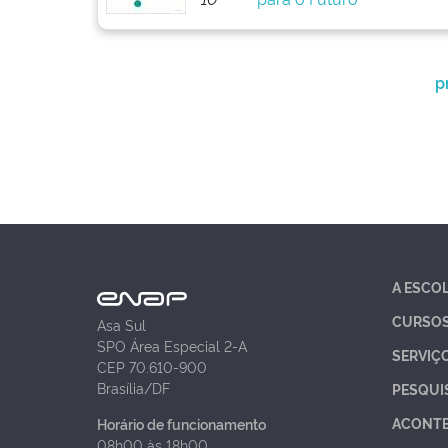
p
A ESCO
CURSO
Asa Sul
SPO Área Especial 2-A
SERVIÇ
CEP 70.610-900
Brasília/DF
PESQUI
ACONT
Horário de funcionamento
08h00 às 18h00