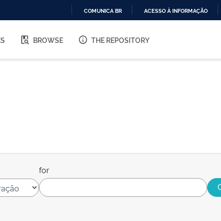
COMUNICA BR
ACESSO À INFORMAÇÃO
IR
PARA
ES
BROWSE
THE REPOSITORY
O
CONTEÚDO
for