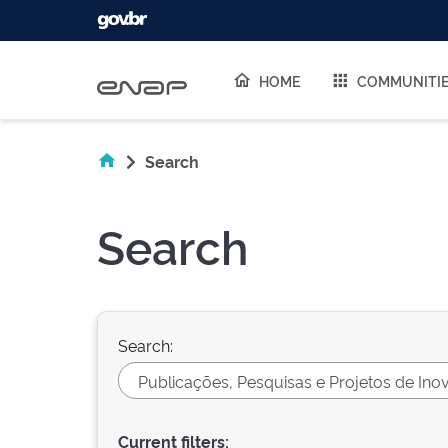
Skip navigation
HOME
COMMUNITI
Search
Search
Search:
Current filters: