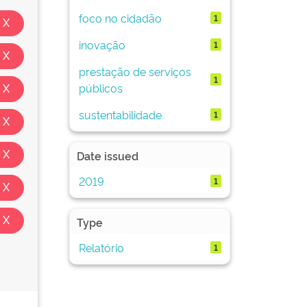
foco no cidadão
1
inovação
1
prestação de serviços
1
públicos
sustentabilidade
1
Date issued
2019
1
Type
Relatório
1