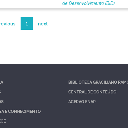
de Desenvolvimento (BID)
revious
1
next
LA
BIBLIOTECA GRACILIANO RAM
S
CENTRAL DE CONTEÚDO
OS
ACERVO ENAP
SA E CONHECIMENTO
ECE