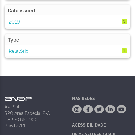
Date issued
2019
1
Type
Relatório
1
NAS REDES
Asa Sul
SPO Área Especial 2-A
CEP 70.610-900
ACESSIBILIDADE
Brasília/DF
DEIXE SEU FEEDBACK