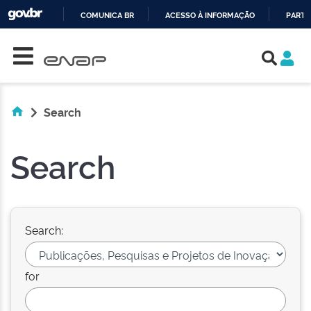
COMUNICA BR
ACESSO À INFORMAÇÃO
PARTI
Skip navigation
IR
PARA
O
CONTEÚDO
Search
Search
Search:
for