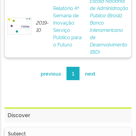
Escola Nacional
Relatório 4ª
de Administração
Semana de
Pública (Brasil)
;
2019-
Inovação:
Banco
10
Serviço
Interamericano
Público para
de
o Futuro
Desenvolvimento
(BID)
previous
1
next
Discover
Subject