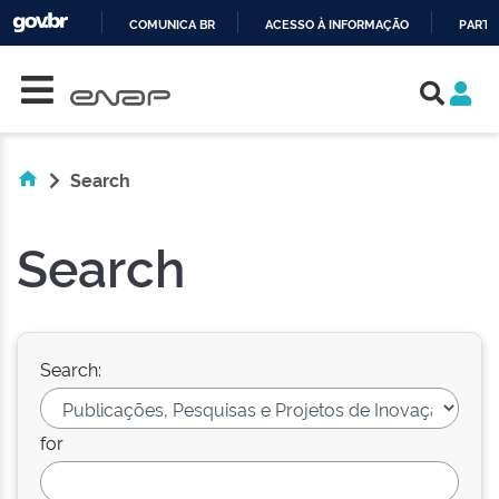
COMUNICA BR
ACESSO À INFORMAÇÃO
PARTI
Skip navigation
IR
PARA
O
CONTEÚDO
Search
Search
Search:
for