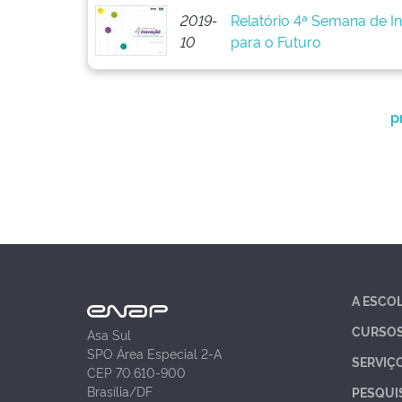
2019-
Relatório 4ª Semana de I
10
para o Futuro
p
A ESCO
CURSO
Asa Sul
SPO Área Especial 2-A
SERVIÇ
CEP 70.610-900
Brasília/DF
PESQUI