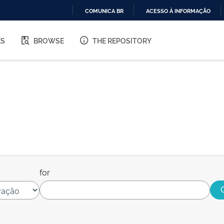
COMUNICA BR
ACESSO À INFORMAÇÃO
IR
PARA
ES
BROWSE
THE REPOSITORY
O
CONTEÚDO
for