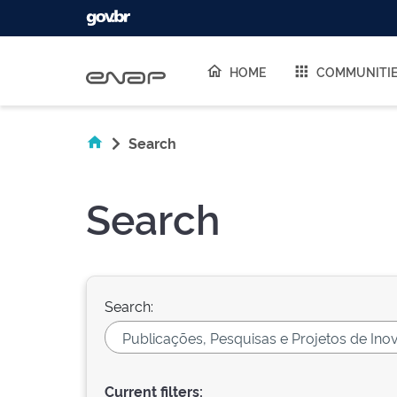
Skip navigation
HOME
COMMUNITI
Search
Search
Search:
Current filters: