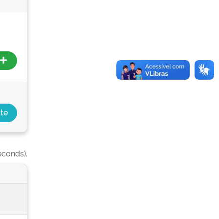
econds).