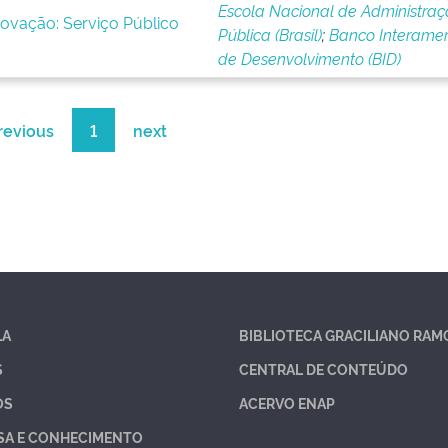
Escola Nacional de Administra
novação: Serviço Público
Pública (Brasil)
;
Banco Interamer
de Desenvolvimento (BID)
revious
1
next
LA
BIBLIOTECA GRACILIANO RAM
S
CENTRAL DE CONTEÚDO
OS
ACERVO ENAP
SA E CONHECIMENTO