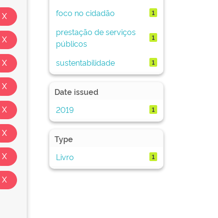
foco no cidadão
1
prestação de serviços
1
públicos
sustentabilidade
1
Date issued
2019
1
Type
Livro
1