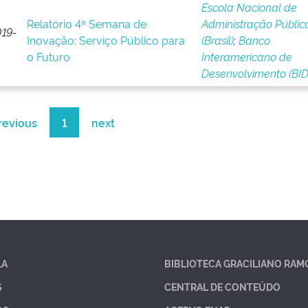
Escola Nacional de
Relatório 4ª Semana de
Administração Públic
19-
Inovação: Serviço Público para
(Brasil)
;
Banco
o Futuro
Interamericano de
Desenvolvimento (BID
revious
1
next
LA
BIBLIOTECA GRACILIANO RAM
S
CENTRAL DE CONTEÚDO