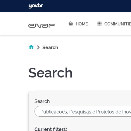
Skip navigation
HOME
COMMUNITI
Search
Search
Search:
Current filters: