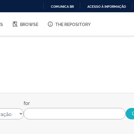
COMUNICA BR
ACESSO À INFORMAÇÃO
IR
PARA
ES
BROWSE
THE REPOSITORY
O
CONTEÚDO
for