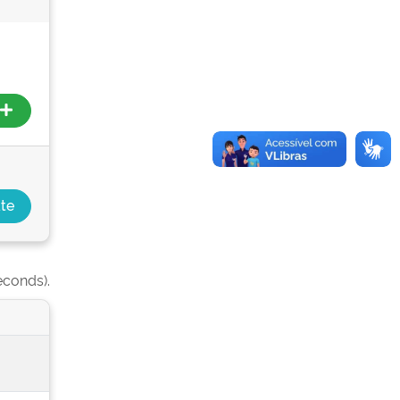
econds).