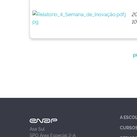
20
10
p
A ESCO
CURSO
Asa Sul
SPO Área Especial 2-A