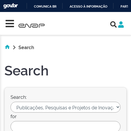
COMUNICA BR
ACESSO À INFORMAÇÃO
PARTI
Skip navigation
IR
PARA
O
CONTEÚDO
Search
Search
Search:
for