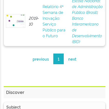
Escola Nacional
Relatório 4ª
de Administração
Semana de
Pública (Brasil)
;
2019-
Inovação:
Banco
10
Serviço
Interamericano
Público para
de
o Futuro
Desenvolvimento
(BID)
previous
1
next
Discover
Subject