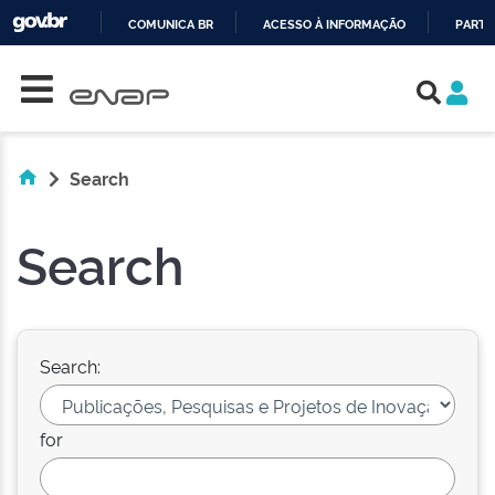
COMUNICA BR
ACESSO À INFORMAÇÃO
PARTI
Skip navigation
IR
PARA
O
CONTEÚDO
Search
Search
Search:
for