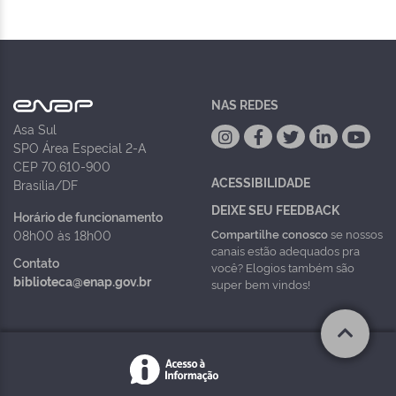
NAS REDES
Asa Sul
SPO Área Especial 2-A
CEP 70.610-900
ACESSIBILIDADE
Brasília/DF
DEIXE SEU FEEDBACK
Horário de funcionamento
Compartilhe conosco
se nossos
08h00 às 18h00
canais estão adequados pra
Contato
você? Elogios também são
biblioteca@enap.gov.br
super bem vindos!