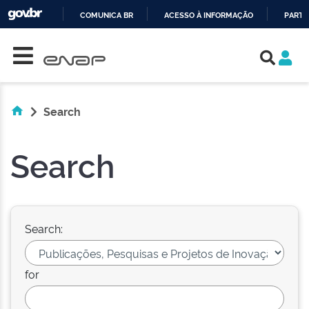
COMUNICA BR
ACESSO À INFORMAÇÃO
PARTI
Skip navigation
IR
PARA
O
CONTEÚDO
Search
Search
Search:
for