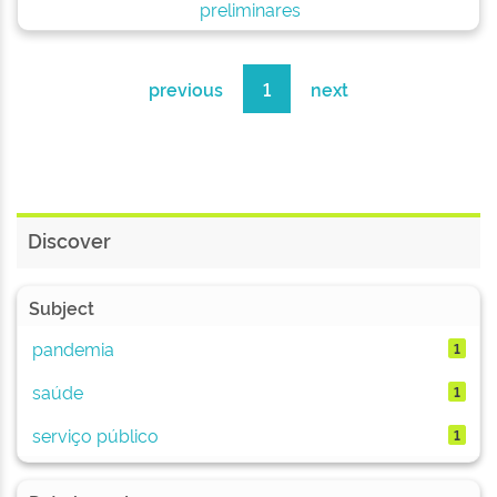
preliminares
previous
1
next
Discover
Subject
pandemia
1
saúde
1
serviço público
1