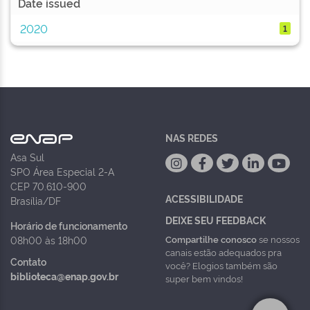
Date issued
2020
1
NAS REDES
Asa Sul
SPO Área Especial 2-A
CEP 70.610-900
ACESSIBILIDADE
Brasília/DF
DEIXE SEU FEEDBACK
Horário de funcionamento
Compartilhe conosco
se nossos
08h00 às 18h00
canais estão adequados pra
Contato
você? Elogios também são
biblioteca@enap.gov.br
super bem vindos!