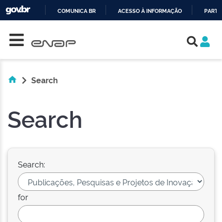
COMUNICA BR
ACESSO À INFORMAÇÃO
PARTI
Skip navigation
IR
PARA
O
CONTEÚDO
Search
Search
Search:
for