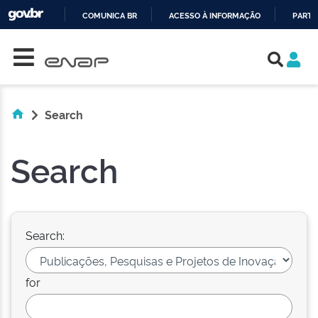
COMUNICA BR
ACESSO À INFORMAÇÃO
PARTI
Skip navigation
IR
PARA
O
CONTEÚDO
Search
Search
Search:
for