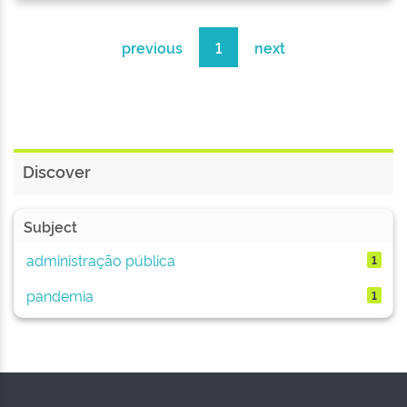
previous
1
next
Discover
Subject
administração pública
1
pandemia
1