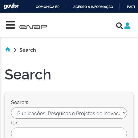
COMUNICA BR
ACESSO À INFORMAÇÃO
PARTI
Skip navigation
IR
PARA
O
CONTEÚDO
Search
Search
Search:
for