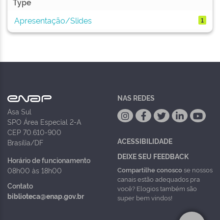
Type
Apresentação/Slides
1
NAS REDES
Asa Sul
SPO Área Especial 2-A
CEP 70.610-900
ACESSIBILIDADE
Brasília/DF
DEIXE SEU FEEDBACK
Horário de funcionamento
Compartilhe conosco
se nossos
08h00 às 18h00
canais estão adequados pra
Contato
você? Elogios também são
biblioteca@enap.gov.br
super bem vindos!