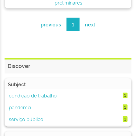
preliminares
previous
1
next
Discover
Subject
condição de trabalho
1
pandemia
1
serviço público
1