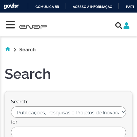
COMUNICA BR
ACESSO À INFORMAÇÃO
PARTI
Skip navigation
IR
PARA
O
CONTEÚDO
Search
Search
Search:
for