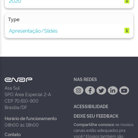
2020
1
Type
Apresentação/Slides
1
NAS REDES
Asa Sul
SPO Área Especial 2-A
CEP 70.610-900
ACESSIBILIDADE
Brasília/DF
DEIXE SEU FEEDBACK
Horário de funcionamento
Compartilhe conosco
se nossos
08h00 às 18h00
canais estão adequados pra
Contato
você? Elogios também são