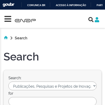
COMUNICA BR
ACESSO À INFORMAÇÃO
PARTI
Skip navigation
IR
PARA
O
CONTEÚDO
Search
Search
Search:
for