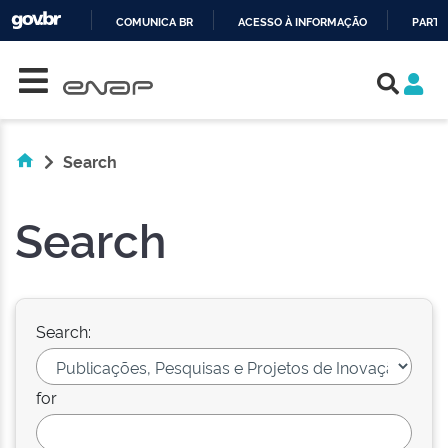
COMUNICA BR
ACESSO À INFORMAÇÃO
PARTI
Skip navigation
IR
PARA
O
CONTEÚDO
Search
Search
Search:
for