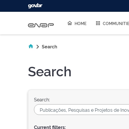
Skip navigation
HOME
COMMUNITI
Search
Search
Search:
Current filters: