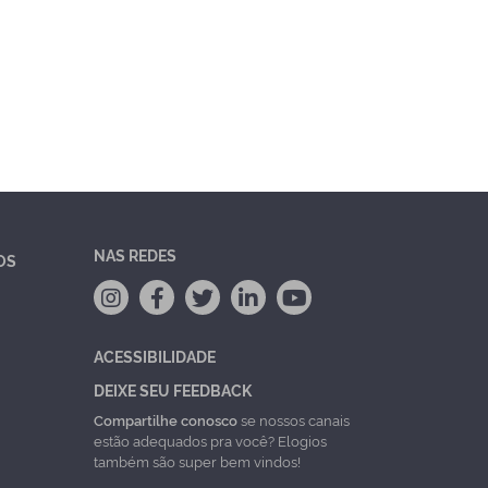
NAS REDES
OS
ACESSIBILIDADE
DEIXE SEU FEEDBACK
Compartilhe conosco
se nossos canais
estão adequados pra você? Elogios
também são super bem vindos!