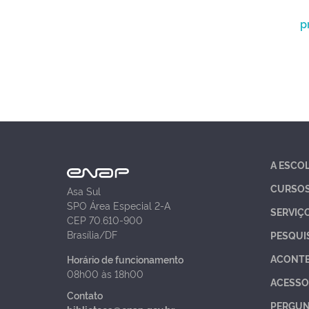
p
A ESCO
CURSO
Asa Sul
SPO Área Especial 2-A
SERVIÇ
CEP 70.610-900
Brasília/DF
PESQUI
ACONT
Horário de funcionamento
08h00 às 18h00
ACESSO
Contato
PERGUN