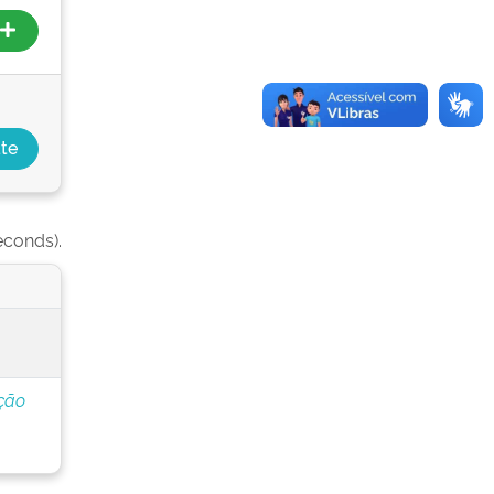
econds).
ção