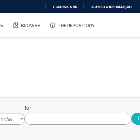
COMUNICA BR
ACESSO À INFORMAÇÃO
IR
PARA
ES
BROWSE
THE REPOSITORY
O
CONTEÚDO
for