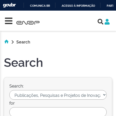
COMUNICA BR
ACESSO À INFORMAÇÃO
PARTI
Skip navigation
IR
PARA
O
CONTEÚDO
Search
Search
Search:
for