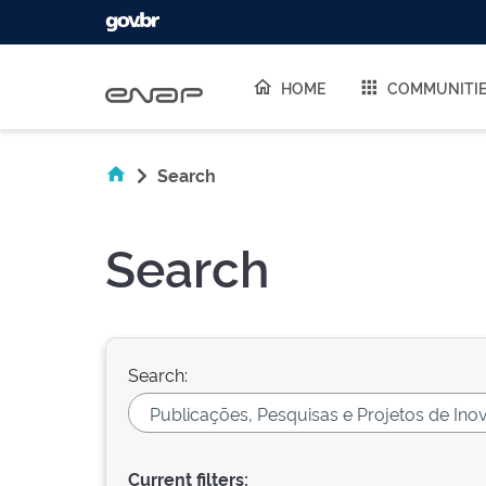
Skip navigation
HOME
COMMUNITI
Search
Search
Search:
Current filters: