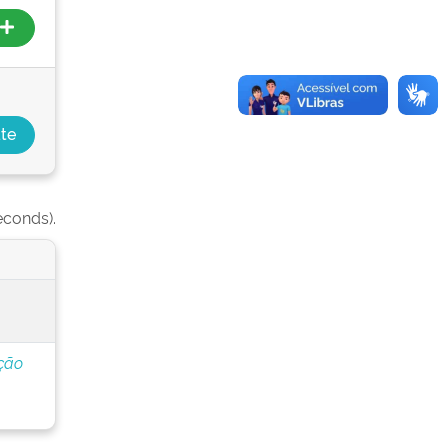
econds).
ção