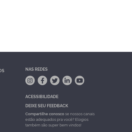
NAS REDES
OS
ACESSIBILIDADE
DEIXE SEU FEEDBACK
Compartilhe conosco
se nossos canais
estão adequados pra você? Elogios
também são super bem vindos!