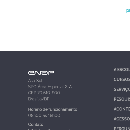
p
A ESCO
CURSO
Asa Sul
SPO Área Especial 2-A
SERVIÇ
CEP 70.610-900
Brasília/DF
PESQUI
ACONT
Horário de funcionamento
08h00 às 18h00
ACESSO
Contato
PERGUN