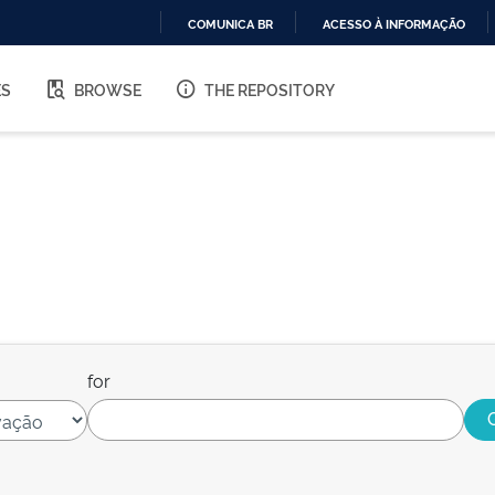
COMUNICA BR
ACESSO À INFORMAÇÃO
IR
PARA
ES
BROWSE
THE REPOSITORY
O
CONTEÚDO
for