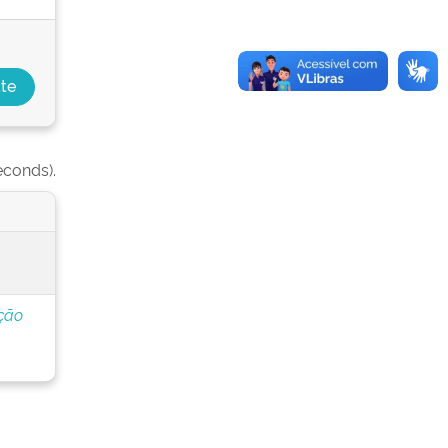
econds).
ção