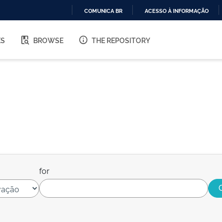
COMUNICA BR
ACESSO À INFORMAÇÃO
IR
PARA
ES
BROWSE
THE REPOSITORY
O
CONTEÚDO
for