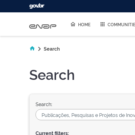
Skip navigation
HOME
COMMUNITI
Search
Search
Search:
Current filters: