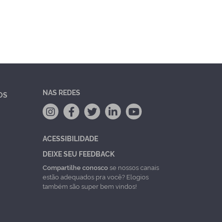
NAS REDES
OS
ACESSIBILIDADE
DEIXE SEU FEEDBACK
Compartilhe conosco
se nossos canais
estão adequados pra você? Elogios
também são super bem vindos!