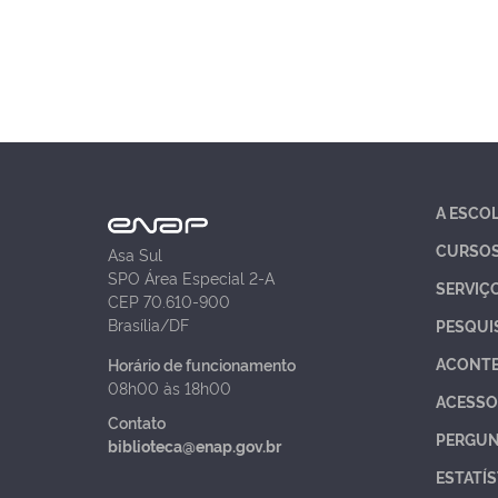
A ESCO
CURSO
Asa Sul
SPO Área Especial 2-A
SERVIÇ
CEP 70.610-900
Brasília/DF
PESQUI
ACONT
Horário de funcionamento
08h00 às 18h00
ACESSO
Contato
PERGUN
biblioteca@enap.gov.br
ESTATÍS