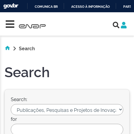
COMUNICA BR
ACESSO À INFORMAÇÃO
PARTI
Skip navigation
IR
PARA
O
CONTEÚDO
Search
Search
Search:
for