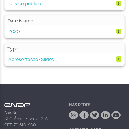
serviço público
1
Date issued
2020
1
Type
Apresentação/Slides
1
NAS REDES
Asa Sul
SPO Área Especial 2-A
CEP 70.610-900