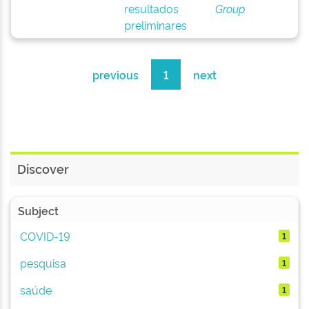
resultados
Group
preliminares
previous
1
next
Discover
Subject
COVID-19
1
pesquisa
1
saúde
1