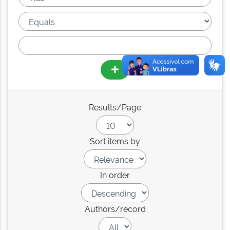
Results/Page
Sort items by
In order
Authors/record