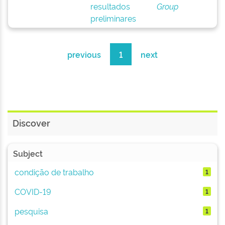
resultados
Group
preliminares
previous
1
next
Discover
Subject
condição de trabalho
1
COVID-19
1
pesquisa
1