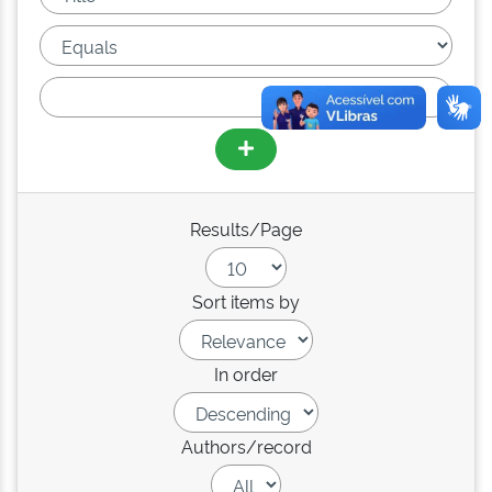
Results/Page
Sort items by
In order
Authors/record