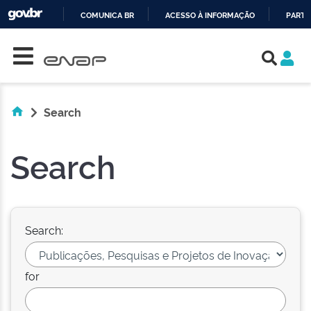
COMUNICA BR
ACESSO À INFORMAÇÃO
PARTI
Skip navigation
IR
PARA
O
CONTEÚDO
Search
Search
Search:
for