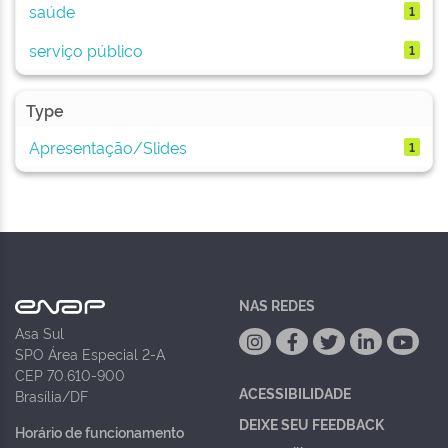
saúde
1
serviço público
1
Type
Apresentação/Slides
1
NAS REDES
Asa Sul
SPO Área Especial 2-A
CEP 70.610-900
ACESSIBILIDADE
Brasília/DF
DEIXE SEU FEEDBACK
Horário de funcionamento