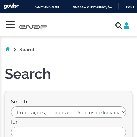
COMUNICA BR
ACESSO À INFORMAÇÃO
PARTI
Skip navigation
IR
PARA
O
CONTEÚDO
Search
Search
Search:
for