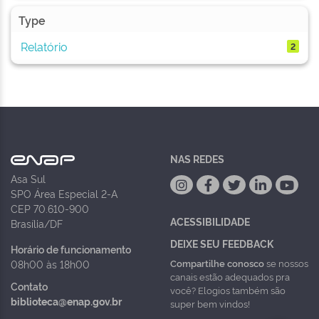
Type
Relatório
2
NAS REDES
Asa Sul
SPO Área Especial 2-A
CEP 70.610-900
ACESSIBILIDADE
Brasília/DF
DEIXE SEU FEEDBACK
Horário de funcionamento
Compartilhe conosco
se nossos
08h00 às 18h00
canais estão adequados pra
Contato
você? Elogios também são
biblioteca@enap.gov.br
super bem vindos!