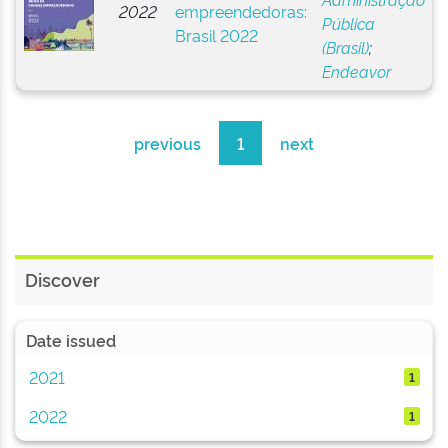
2022
empreendedoras:
Pública
Brasil 2022
(Brasil)
;
Endeavor
previous
1
next
Discover
Date issued
2021
1
2022
1