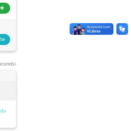
econds).
ção