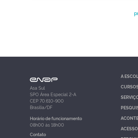
p
A ESCO
CURSO
Asa Sul
SPO Área Especial 2-A
SERVIÇ
CEP 70.610-900
Brasília/DF
PESQUI
ACONT
Horário de funcionamento
08h00 às 18h00
ACESSO
Contato