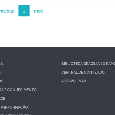
revious
1
next
LA
BIBLIOTECA GRACILIANO RAM
S
CENTRAL DE CONTEÚDO
OS
ACERVO ENAP
SA E CONHECIMENTO
ECE
 À INFORMAÇÃO