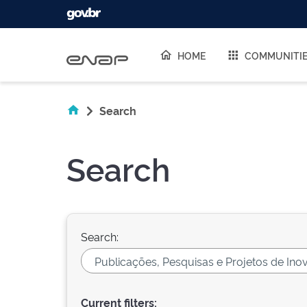
Skip navigation
HOME
COMMUNITI
Search
Search
Search:
Current filters: