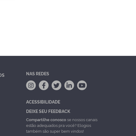
NAS REDES
OS
ACESSIBILIDADE
DEIXE SEU FEEDBACK
Compartilhe conosco
se nossos canais
estão adequados pra você? Elogios
também são super bem vindos!