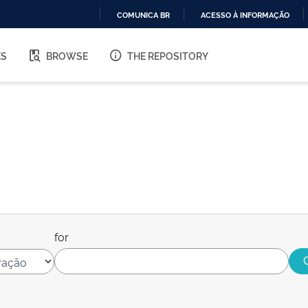
COMUNICA BR
ACESSO À INFORMAÇÃO
IR
PARA
ES
BROWSE
THE REPOSITORY
O
CONTEÚDO
for