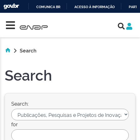
COMUNICA BR
ACESSO À INFORMAÇÃO
PARTI
Skip navigation
IR
PARA
O
CONTEÚDO
Search
Search
Search:
for