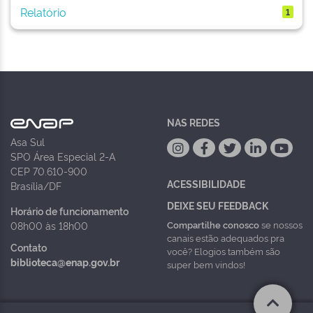
Relatório
1
NAS REDES
Asa Sul
SPO Área Especial 2-A
CEP 70.610-900
ACESSIBILIDADE
Brasília/DF
DEIXE SEU FEEDBACK
Horário de funcionamento
Compartilhe conosco
se nossos
08h00 às 18h00
canais estão adequados pra
Contato
você? Elogios também são
biblioteca@enap.gov.br
super bem vindos!