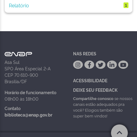
Relatório
1
NAS REDES
Asa Sul
SPO Área Especial 2-A
CEP 70.610-900
ACESSIBILIDADE
Brasília/DF
DEIXE SEU FEEDBACK
Horário de funcionamento
Compartilhe conosco
se nossos
08h00 às 18h00
canais estão adequados pra
Contato
você? Elogios também são
biblioteca@enap.gov.br
super bem vindos!