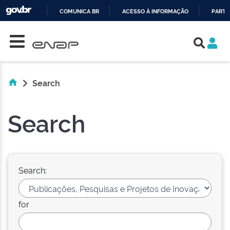
COMUNICA BR
ACESSO À INFORMAÇÃO
PARTI
Skip navigation
IR
PARA
O
CONTEÚDO
Search
Search
Search:
for