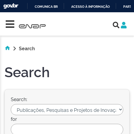
COMUNICA BR
ACESSO À INFORMAÇÃO
PARTI
Skip navigation
IR
PARA
O
CONTEÚDO
Search
Search
Search:
for