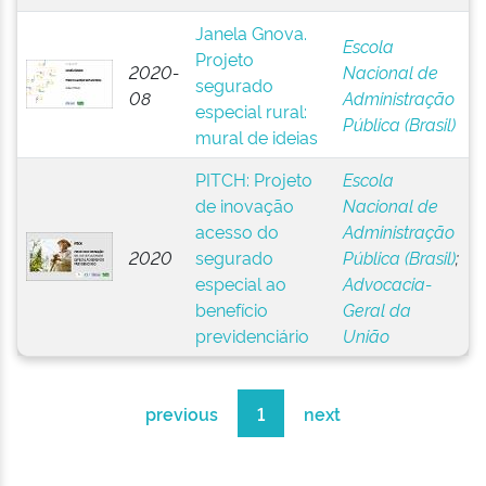
Janela Gnova.
Escola
Projeto
2020-
Nacional de
segurado
08
Administração
especial rural:
Pública (Brasil)
mural de ideias
PITCH: Projeto
Escola
de inovação
Nacional de
acesso do
Administração
2020
segurado
Pública (Brasil)
;
especial ao
Advocacia-
benefício
Geral da
previdenciário
União
previous
1
next