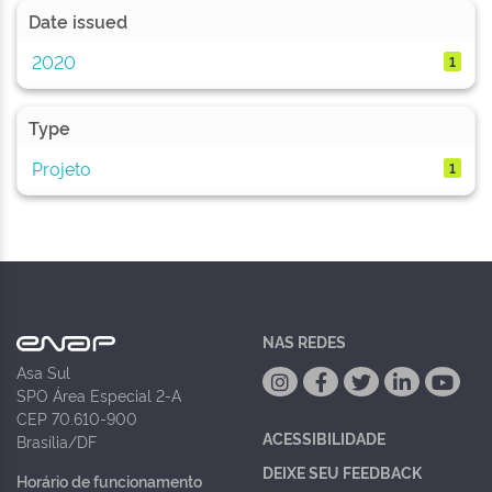
Date issued
2020
1
Type
Projeto
1
NAS REDES
Asa Sul
SPO Área Especial 2-A
CEP 70.610-900
ACESSIBILIDADE
Brasília/DF
DEIXE SEU FEEDBACK
Horário de funcionamento