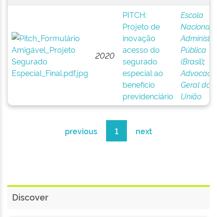
PITCH:
Escola
Projeto de
Nacional 
inovação
Administr
acesso do
Pública
2020
segurado
(Brasil)
;
especial ao
Advocacia
benefício
Geral da
previdenciário
União
previous
1
next
Discover