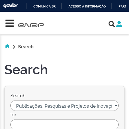
COMUNICA BR
ACESSO À INFORMAÇÃO
PARTI
Skip navigation
IR
PARA
O
CONTEÚDO
Search
Search
Search:
for