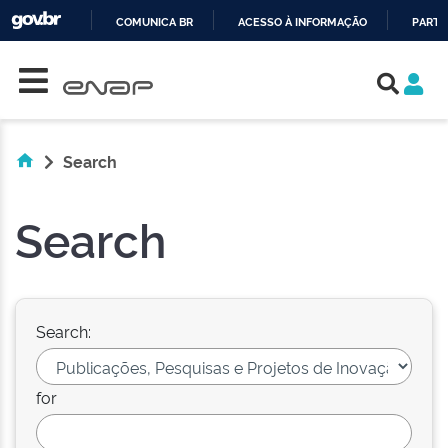
COMUNICA BR
ACESSO À INFORMAÇÃO
PARTI
Skip navigation
IR
PARA
O
CONTEÚDO
Search
Search
Search:
for