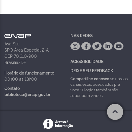
NAS REDES
Asa Sul
SPO Área Especial 2-A
CEP 70.610-900
ACESSIBILIDADE
Brasília/DF
DEIXE SEU FEEDBACK
Horário de funcionamento
Compartilhe conosco
se nossos
08h00 às 18h00
canais estão adequados pra
Contato
você? Elogios também são
biblioteca@enap.gov.br
super bem vindos!