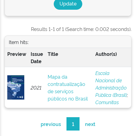
Results 1-1 of 1 (Search time: 0.002 seconds).
Item hits:
Preview
Issue
Title
Author(s)
Date
Escola
Mapa da
Nacional de
contratualização
2021
Administração
de serviços
Pública (Brasil)
;
públicos no Brasil
Comunitas
previous
1
next