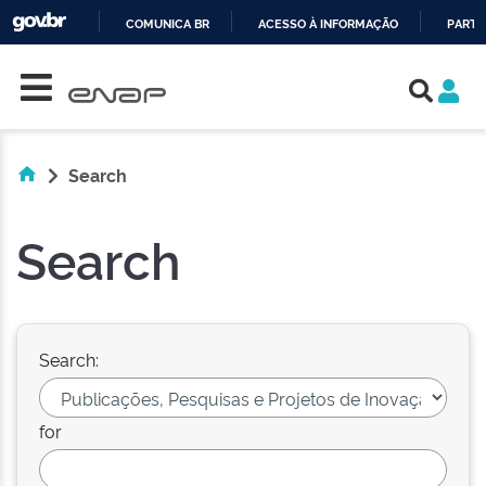
COMUNICA BR
ACESSO À INFORMAÇÃO
PARTI
Skip navigation
IR
PARA
O
CONTEÚDO
Search
Search
Search:
for