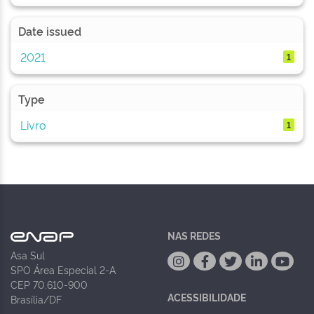
Date issued
2021
1
Type
Livro
1
NAS REDES
Asa Sul
SPO Área Especial 2-A
CEP 70.610-900
ACESSIBILIDADE
Brasília/DF