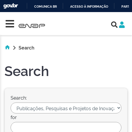
COMUNICA BR
ACESSO À INFORMAÇÃO
PARTI
Skip navigation
IR
PARA
O
CONTEÚDO
Search
Search
Search:
for