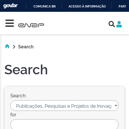
COMUNICA BR
ACESSO À INFORMAÇÃO
PARTI
Skip navigation
IR
PARA
O
CONTEÚDO
Search
Search
Search:
for