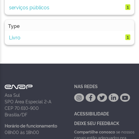
serviços públicos
1
Type
Livro
1
NAS REDES
Asa Sul
SPO Área Especial 2-A
CEP 70.610-900
ACESSIBILIDADE
Brasília/DF
DEIXE SEU FEEDBACK
Horário de funcionamento
Compartilhe conosco
se nossos
08h00 às 18h00
canais estão adequados pra