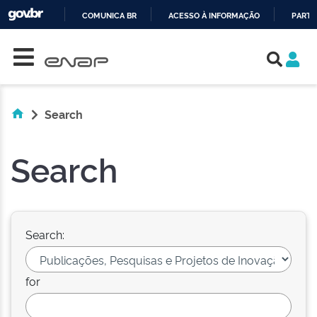
COMUNICA BR
ACESSO À INFORMAÇÃO
PARTI
Skip navigation
IR
PARA
O
CONTEÚDO
Search
Search
Search:
for