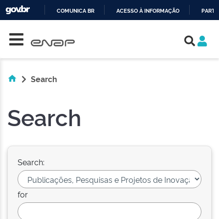
COMUNICA BR
ACESSO À INFORMAÇÃO
PARTI
Skip navigation
IR
PARA
O
CONTEÚDO
Search
Search
Search:
for