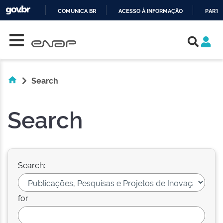
COMUNICA BR
ACESSO À INFORMAÇÃO
PARTI
Skip navigation
IR
PARA
O
CONTEÚDO
Search
Search
Search:
for