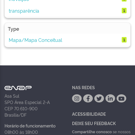
transparência
1
Type
Mapa/Mapa Conceitual
1
NAS REDES
Asa Sul
SPO Área Especial 2-A
CEP 70.610-900
ACESSIBILIDADE
Brasília/DF
DEIXE SEU FEEDBACK
Horário de funcionamento
Compartilhe conosco
se nossos
08h00 às 18h00