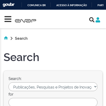
COMUNICA BR
ACESSO À INFORMAÇÃO
PARTI
Skip navigation
IR
PARA
O
CONTEÚDO
Search
Search
Search:
for