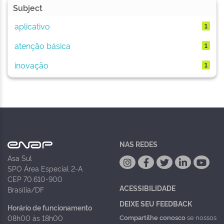
Subject
aplicativo
1
atenção básica
1
inovação
1
NAS REDES
Asa Sul
SPO Área Especial 2-A
CEP 70.610-900
ACESSIBILIDADE
Brasília/DF
DEIXE SEU FEEDBACK
Horário de funcionamento
Compartilhe conosco
se nossos
08h00 às 18h00