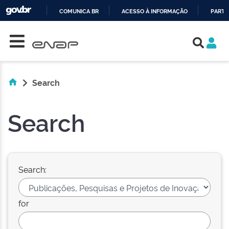
COMUNICA BR
ACESSO À INFORMAÇÃO
PARTI
Skip navigation
IR
PARA
O
CONTEÚDO
Search
Search
Search:
for