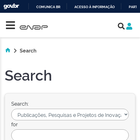
COMUNICA BR
ACESSO À INFORMAÇÃO
PARTI
Skip navigation
IR
PARA
O
CONTEÚDO
Search
Search
Search:
for