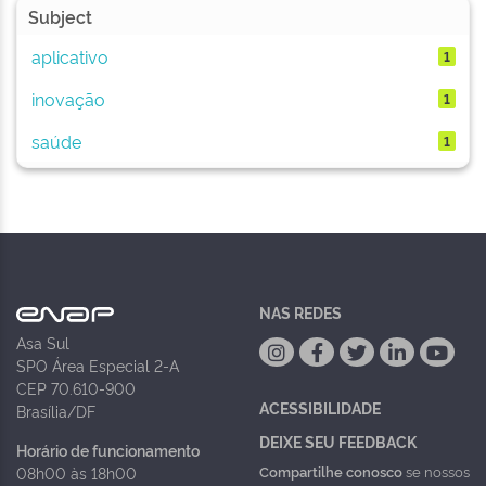
Subject
aplicativo
1
inovação
1
saúde
1
NAS REDES
Asa Sul
SPO Área Especial 2-A
CEP 70.610-900
ACESSIBILIDADE
Brasília/DF
DEIXE SEU FEEDBACK
Horário de funcionamento
Compartilhe conosco
se nossos
08h00 às 18h00