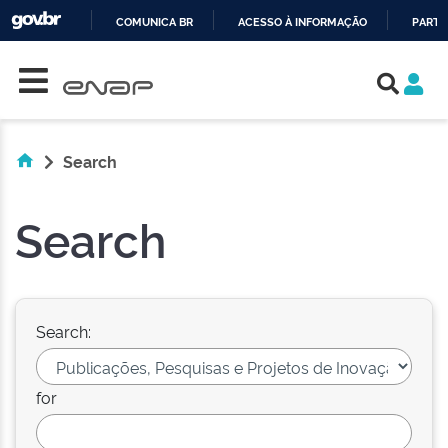
COMUNICA BR
ACESSO À INFORMAÇÃO
PARTI
Skip navigation
IR
PARA
O
CONTEÚDO
Search
Search
Search:
for