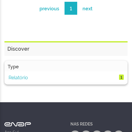
previous
1
next
Discover
Type
Relatório
1
NAS REDES
Asa Sul